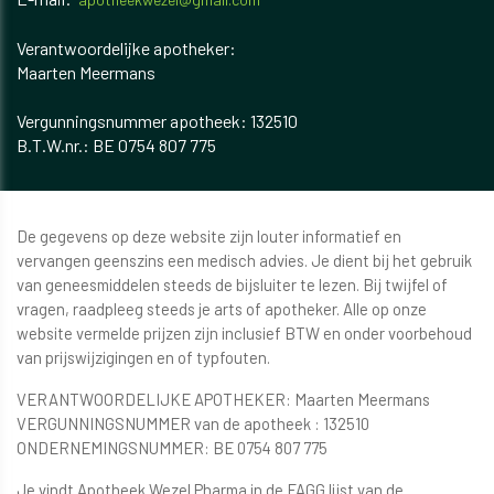
Verantwoordelijke apotheker:
Maarten Meermans
​​​​​​Vergunningsnummer apotheek: 132510
B.T.W.nr.: BE 0754 807 775
De gegevens op deze website zijn louter informatief en
vervangen geenszins een medisch advies. Je dient bij het gebruik
van geneesmiddelen steeds de bijsluiter te lezen. Bij twijfel of
vragen, raadpleeg steeds je arts of apotheker. Alle op onze
website vermelde prijzen zijn inclusief BTW en onder voorbehoud
van prijswijzigingen en of typfouten.
VERANTWOORDELIJKE APOTHEKER: Maarten Meermans
VERGUNNINGSNUMMER van de apotheek : 132510
ONDERNEMINGSNUMMER: BE 0754 807 775
Je vindt Apotheek Wezel Pharma in de FAGG lijst van de