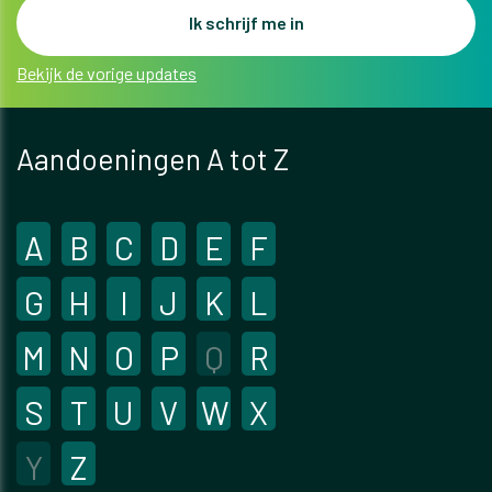
Bekijk de vorige updates
Aandoeningen A tot Z
A
B
C
D
E
F
G
H
I
J
K
L
M
N
O
P
Q
R
S
T
U
V
W
X
Y
Z