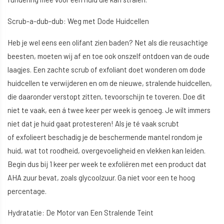
Scrub-a-dub-dub: Weg met Dode Huidcellen
Heb je wel eens een olifant zien baden? Net als die reusachtige
beesten, moeten wij af en toe ook onszelf ontdoen van de oude
laagjes. Een zachte scrub of exfoliant doet wonderen om dode
huidcellen te verwijderen en om de nieuwe, stralende huidcellen,
die daaronder verstopt zitten, tevoorschijn te toveren. Doe dit
niet te vaak, een á twee keer per week is genoeg. Je wilt immers
niet dat je huid gaat protesteren! Als je té vaak scrubt
of exfolieert beschadig je de beschermende mantel rondom je
huid, wat tot roodheid, overgevoeligheid en vlekken kan leiden.
Begin dus bij 1 keer per week te exfoliëren met een product dat
AHA zuur bevat, zoals glycoolzuur. Ga niet voor een te hoog
percentage.
Hydratatie: De Motor van Een Stralende Teint