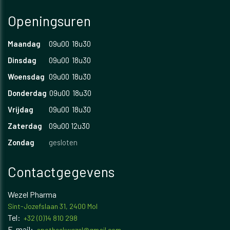
Openingsuren
Maandag
09u00
18u30
Dinsdag
09u00
18u30
Woensdag
09u00
18u30
Donderdag
09u00
18u30
Vrijdag
09u00
18u30
Zaterdag
09u00 12u30
Zondag
gesloten
Contactgegevens
Wezel Pharma
Sint-Jozefslaan 31, 2400 Mol
Tel:
+32 (0)14 810 298
E-mail:
apotheekwezel@gmail.com