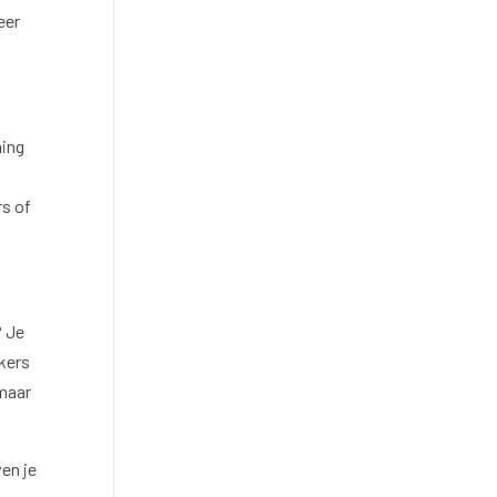
eer
ming
rs of
? Je
kers
 maar
en je