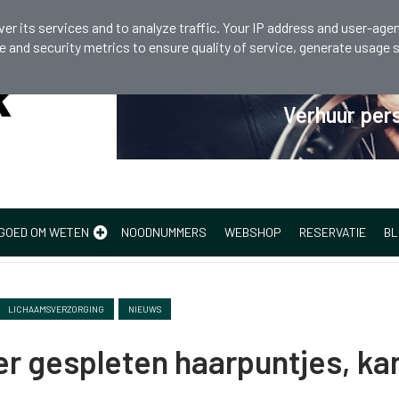
 810 298
er its services and to analyze traffic. Your IP address and user-agen
and security metrics to ensure quality of service, generate usage s
Verhuur pers
GOED OM WETEN
NOODNUMMERS
WEBSHOP
RESERVATIE
BL
LICHAAMSVERZORGING
NIEUWS
r gespleten haarpuntjes, ka