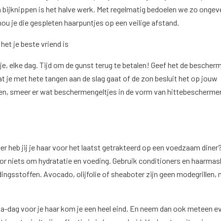
bijknippen is het halve werk. Met regelmatig bedoelen we zo ongev
hou je die gespleten haarpuntjes op een veilige afstand.
het je beste vriend is
r je, elke dag. Tijd om de gunst terug te betalen! Geef het de bescher
at je met hete tangen aan de slag gaat of de zon besluit het op jouw
en, smeer er wat beschermengeltjes in de vorm van hittebescherme
er heb jij je haar voor het laatst getrakteerd op een voedzaam diner
or niets om hydratatie en voeding. Gebruik conditioners en haarmas
ingsstoffen. Avocado, olijfolie of sheaboter zijn geen modegrillen,
.
a-dag voor je haar kom je een heel eind. En neem dan ook meteen ev