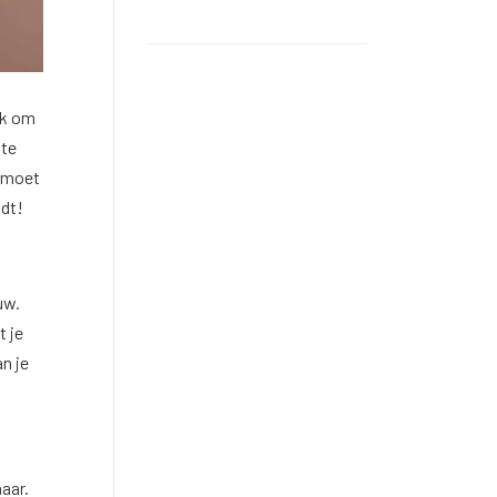
jk om
ste
e moet
jdt!
uw.
t je
an je
aar.