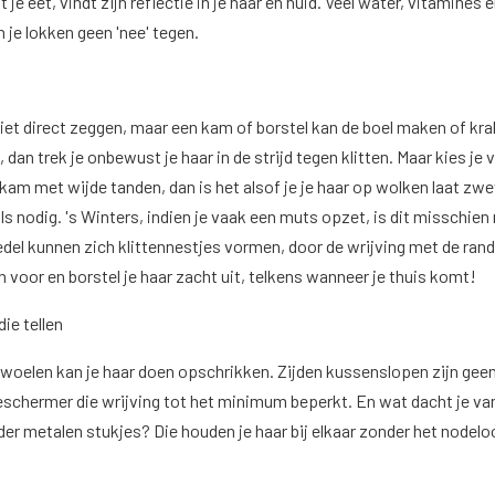
 je eet, vindt zijn reflectie in je haar en huid. Veel water, vitamines 
 je lokken geen 'nee' tegen.
iet direct zeggen, maar een kam of borstel kan de boel maken of kra
 dan trek je onbewust je haar in de strijd tegen klitten. Maar kies je 
kam met wijde tanden, dan is het alsof je je haar op wolken laat zw
als nodig. 's Winters, indien je vaak een muts opzet, is dit misschien
edel kunnen zich klittennestjes vormen, door de wrijving met de ran
n voor en borstel je haar zacht uit, telkens wanneer je thuis komt!
ie tellen
 woelen kan je haar doen opschrikken. Zijden kussenslopen zijn geen
eschermer die wrijving tot het minimum beperkt. En wat dacht je va
er metalen stukjes? Die houden je haar bij elkaar zonder het nodelo