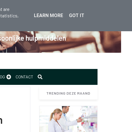
t are
tatistics,
LEARN MORE
GOT IT
oonlijke hulpmiddelen
OG
CONTACT
TRENDING DEZE MAAND
n