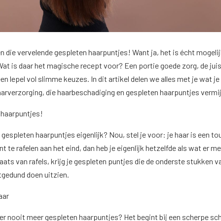
 die vervelende gespleten haarpuntjes! Want ja, het is écht mogeli
Wat is daar het magische recept voor? Een portie goede zorg, de jui
en lepel vol slimme keuzes. In dit artikel delen we alles met je wat j
arverzorging, die haarbeschadiging en gespleten haarpuntjes vermi
 haarpuntjes!
n gespleten haarpuntjes eigenlijk? Nou, stel je voor: je haar is een to
 te rafelen aan het eind, dan heb je eigenlijk hetzelfde als wat er me
laats van rafels, krijg je gespleten puntjes die de onderste stukken v
itgedund doen uitzien.
haar
er nooit meer gespleten haarpuntjes? Het begint bij een scherpe sch