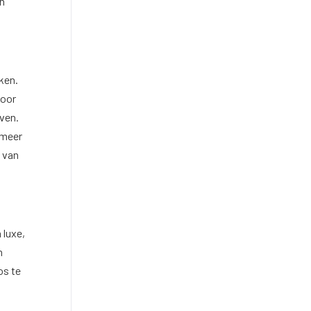
en
ken.
voor
even.
 meer
d van
 luxe,
n
os te