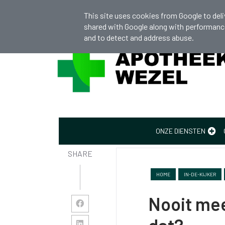
apotheekwezel@gmail.com
+32 (0)14
This site uses cookies from Google to deliv
shared with Google along with performance 
and to detect and address abuse.
Verhuur persoonlijke hulpmiddelen
ONZE DIENSTEN
SHARE
HOME
IN-DE-KIJKER
Nooit mee