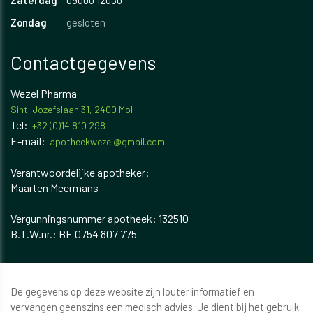
Zaterdag
09u00 12u30
Zondag
gesloten
Contactgegevens
Wezel Pharma
Sint-Jozefslaan 31, 2400 Mol
Tel:
+32 (0)14 810 298
E-mail:
apotheekwezel@gmail.com
Verantwoordelijke apotheker:
Maarten Meermans
​​​​​​Vergunningsnummer apotheek: 132510
B.T.W.nr.: BE 0754 807 775
De gegevens op deze website zijn louter informatief en
vervangen geenszins een medisch advies. Je dient bij het gebruik