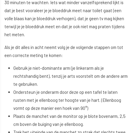
30 minuten te wachten. Iets wat minder vanzelfsprekend lijkt is
dat je best vooraleer je je bloeddruk meet naar toilet gaat (een
volle blaas kan je bloeddruk verhogen), dat je geen tv mag kijken
terwijl je je bloeddruk meet en dat je ook niet mag praten tijdens
het meten.
Als je dit alles in acht neemt volg je de volgende stappen om tot
een correcte meting te komen:
Gebruik je niet-dominante arm (je linkerarm als je
rechtshandig bent), tenzij je arts voorstelt om de andere arm
te gebruiken.
Ondersteun je onderarm door deze op een tafel te laten
rusten met je ellenboog ter hoogte van je hart. (Ellenboog
vormt op deze manier een hoek van 90°)
Plaats de manchet van de monitor op je blote bovenarm, 2,5
cm boven de buiging van je ellenboog.
Trek het uiteinde van de manchet zo strak dat slechts twee