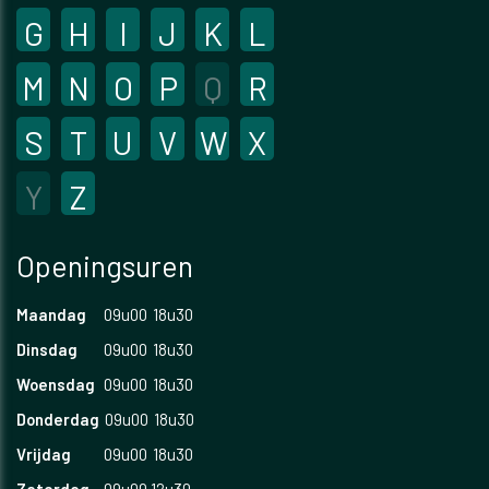
G
H
I
J
K
L
M
N
O
P
Q
R
S
T
U
V
W
X
Y
Z
Openingsuren
Maandag
09u00
18u30
Dinsdag
09u00
18u30
Woensdag
09u00
18u30
Donderdag
09u00
18u30
Vrijdag
09u00
18u30