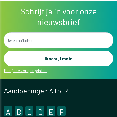
Schrijf je in voor onze
nieuwsbrief
Bekijk de vorige updates
Aandoeningen A tot Z
A
B
C
D
E
F