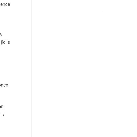
mende
s,
jd is
onen
en
ls