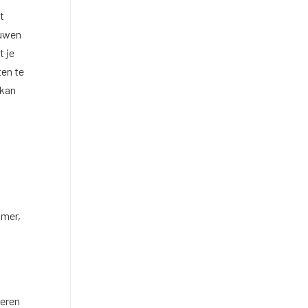
t
ouwen
t je
ten te
 kan
amer,
reren