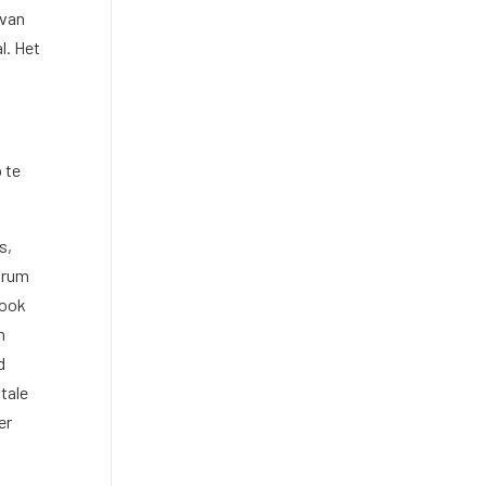
 van
l. Het
 te
s,
ntrum
 ook
n
d
tale
er