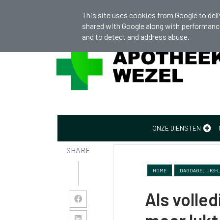
apotheekwezel@gmail.com
+32 (0)14
This site uses cookies from Google to deliv
shared with Google along with performance 
and to detect and address abuse.
Verhuur persoonlijke hulpmiddelen
ONZE DIENSTEN
SHARE
HOME
DAGDAGELIJKS-
Als volled