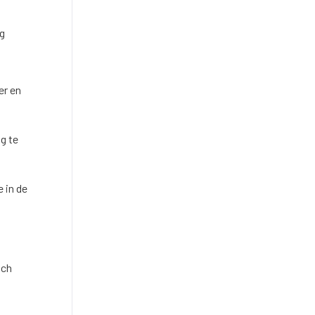
g
er en
g te
 in de
och