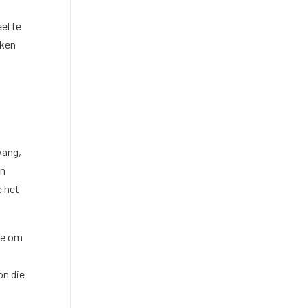
el te
eken
vang,
en
e het
ie om
on die