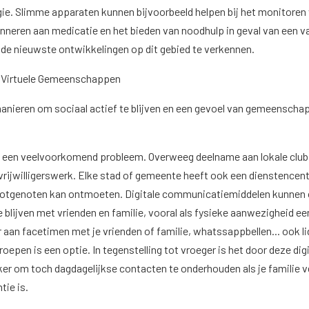
e. Slimme apparaten kunnen bijvoorbeeld helpen bij het monitoren
nneren aan medicatie en het bieden van noodhulp in geval van een va
de nieuwste ontwikkelingen op dit gebied te verkennen.
en Virtuele Gemeenschappen
manieren om sociaal actief te blijven en een gevoel van gemeenschap
 een veelvoorkomend probleem. Overweeg deelname aan lokale club
f vrijwilligerswerk. Elke stad of gemeente heeft ook een dienstence
n lotgenoten kan ontmoeten. Digitale communicatiemiddelen kunnen
 blijven met vrienden en familie, vooral als fysieke aanwezigheid ee
 aan facetimen met je vrienden of familie, whatssappbellen... ook li
pen is een optie. In tegenstelling tot vroeger is het door deze digi
ker om toch dagdagelijkse contacten te onderhouden als je familie v
tie is.