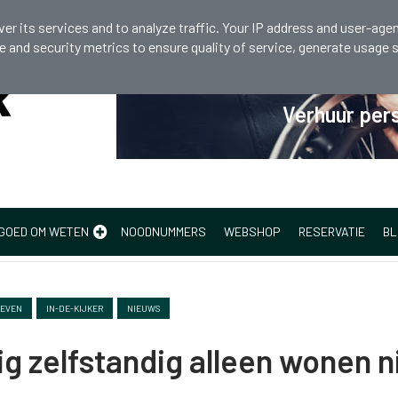
 810 298
er its services and to analyze traffic. Your IP address and user-agen
and security metrics to ensure quality of service, generate usage s
Verhuur pers
GOED OM WETEN
NOODNUMMERS
WEBSHOP
RESERVATIE
BL
LEVEN
IN-DE-KIJKER
NIEUWS
ig zelfstandig alleen wonen n