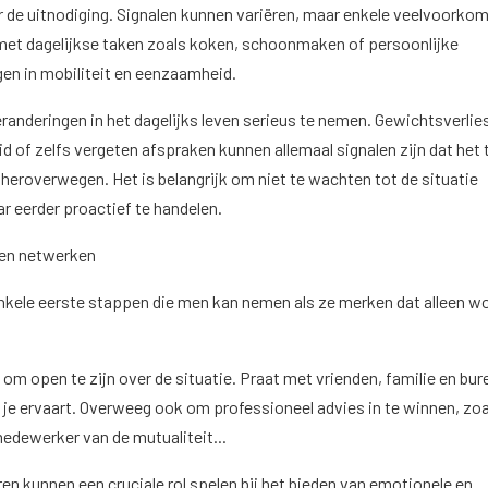
r de uitnodiging. Signalen kunnen variëren, maar enkele veelvoorko
 met dagelijkse taken zoals koken, schoonmaken of persoonlijke
gen in mobiliteit en eenzaamheid.
randeringen in het dagelijks leven serieus te nemen. Gewichtsverlie
of zelfs vergeten afspraken kunnen allemaal signalen zijn dat het ti
heroverwegen. Het is belangrijk om niet te wachten tot de situatie
 eerder proactief te handelen.
 en netwerken
enkele eerste stappen die men kan nemen als ze merken dat alleen w
k om open te zijn over de situatie. Praat met vrienden, familie en bur
e je ervaart. Overweeg ook om professioneel advies in te winnen, zoa
medewerker van de mutualiteit...
ren kunnen een cruciale rol spelen bij het bieden van emotionele en