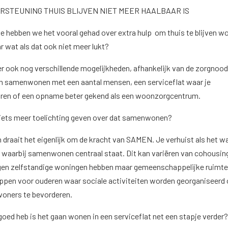
RSTEUNING THUIS BLIJVEN NIET MEER HAALBAAR IS
oe hebben we het vooral gehad over extra hulp om thuis te blijven w
r wat als dat ook niet meer lukt?
n er ook nog verschillende mogelijkheden, afhankelijk van de zorgnood 
an samenwonen met een aantal mensen, een serviceflat waar je
uren of een opname beter gekend als een woonzorgcentrum.
e iets meer toelichting geven over dat samenwonen?
draait het eigenlijk om de kracht van SAMEN. Je verhuist als het w
waarbij samenwonen centraal staat. Dit kan variëren van cohousin
gen zelfstandige woningen hebben maar gemeenschappelijke ruimt
ppen voor ouderen waar sociale activiteiten worden georganiseerd
woners te bevorderen.
 goed heb is het gaan wonen in een serviceflat net een stapje verder