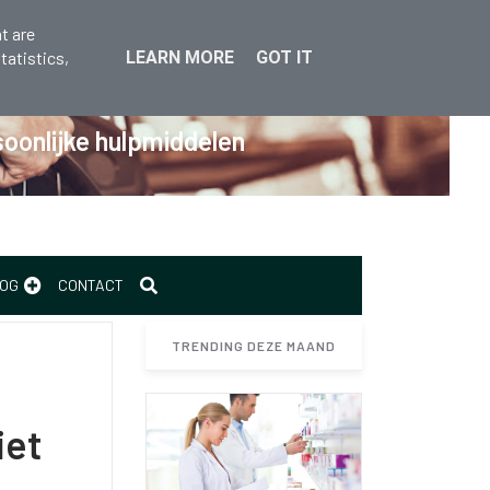
t are
tatistics,
LEARN MORE
GOT IT
oonlijke hulpmiddelen
OG
CONTACT
TRENDING DEZE MAAND
iet