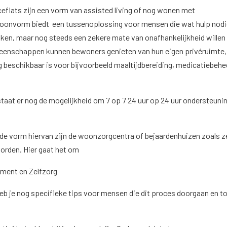
ceflats zijn een vorm van assisted living of nog wonen met
oonvorm biedt een tussenoplossing voor mensen die wat hulp nodi
taken, maar nog steeds een zekere mate van onafhankelijkheid willen
eenschappen kunnen bewoners genieten van hun eigen privéruimte,
g beschikbaar is voor bijvoorbeeld maaltijdbereiding, medicatiebehe
staat er nog de mogelijkheid om 7 op 7 24 uur op 24 uur ondersteunin
e vorm hiervan zijn de woonzorgcentra of bejaardenhuizen zoals ze
rden. Hier gaat het om
ment en Zelfzorg
heb je nog specifieke tips voor mensen die dit proces doorgaan en t