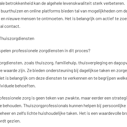
le betrokkenheid kan de algehele levenskwaliteit sterk verbeteren.
 buurthuizen en online platforms bieden tal van mogelijkheden om de
 en nieuwe mensen te ontmoeten. Het is belangrijk om actief te zo
al contact.
 Thuiszorgdiensten
 spelen professionele zorgdiensten in dit proces?
orgdiensten, zoals thuiszorg, familiehulp, thuisverpleging en dagop
 waarde zijn. Ze bieden ondersteuning bij dagelijkse taken en zorg
et is belangrijk om deze diensten te verkennen en te begrijpen welk
dividuele behoeften.
ofessionele zorg is geen teken van zwakte, maar eerder een strateg
 te behouden. Thuiszorgprofessionals kunnen helpen bij persoonlijke
heer en zelfs lichte huishoudelijke taken. Het is een waardevolle br
rdt gezien.